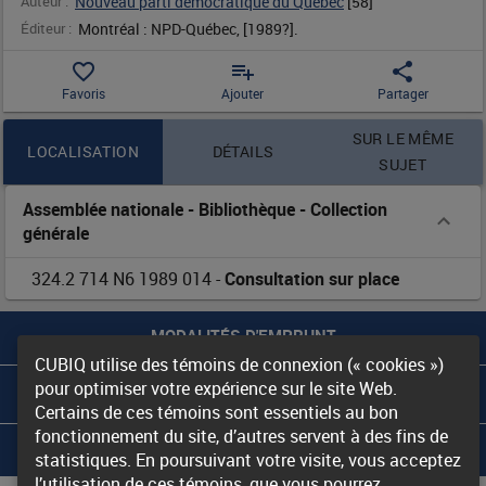
Auteur :
Nouveau parti démocratique du Québec
 [
58
]
-
Éditeur :
Montréal : NPD-Québec, [1989?].
favorite_border
playlist_add
share
-
Favoris
Ajouter
Partager
Contenu de la notice
SUR LE MÊME
LOCALISATION
DÉTAILS
SUJET
Assemblée nationale - Bibliothèque
-
Collection
générale
324.2 714 N6 1989 014
-
Consultation sur place
MODALITÉS D'EMPRUNT
CUBIQ utilise des témoins de connexion (« cookies »)
pour optimiser votre expérience sur le site Web.
LES BIBLIOTHÈQUES DU RIBG
Certains de ces témoins sont essentiels au bon
fonctionnement du site, d’autres servent à des fins de
À PROPOS DU RIBG
statistiques. En poursuivant votre visite, vous acceptez
l’utilisation de ces témoins, que vous pourrez