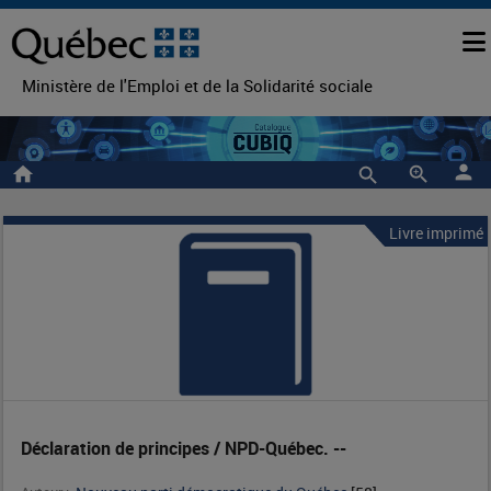
Ministère de l'Emploi et de la Solidarité sociale
person
home
zoom_in
Livre imprimé
Déclaration
Entête
de
de
la
principes
notice
/
NPD-
Déclaration de principes / NPD-Québec. --
Québec.