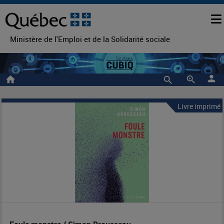
Ministère de l'Emploi et de la Solidarité sociale
person
home
zoom_in
Livre imprimé
Foule
Entête
de
monstre
la
/
notice
Simon
Brousseau