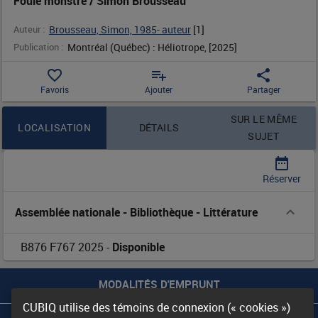
Foule monstre / Simon Brousseau
Auteur :
Brousseau, Simon, 1985- auteur
 [
1
]
Publication :
Montréal (Québec) : Héliotrope, [2025]
favorite_border
playlist_add
share
Favoris
Ajouter
Partager
Contenu de la notice
SUR LE MÊME
LOCALISATION
DÉTAILS
SUJET
date_range
Réserver
Assemblée nationale - Bibliothèque
-
Littérature
B876 F767 2025
-
Disponible
MODALITÉS D'EMPRUNT
CUBIQ utilise des témoins de connexion (« cookies »)