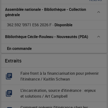
direction
Assemblée nationale - Bibliothèque
-
Collection
de
générale
James
362.592 '0971 E56 2026 F
-
Disponible
Hughes
Bibliothèque Cécile-Rouleau
-
Nouveautés (PDA)
;
En commande
préface
Extraits
de
Faire front à la financiarisation pour prévenir
Valérie
l'itinérance / Kaitlin Schwan
Plante
L'incarcération, source d'itinérance : enjeux
;
et solutions / Art Campbell
traduction,
Comment prévenir l'itinérance chez les