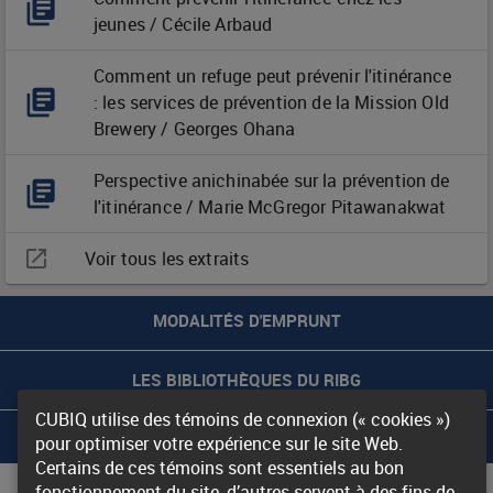
jeunes / Cécile Arbaud
Louis
Comment un refuge peut prévenir l'itinérance
Courteau
: les services de prévention de la Mission Old
Brewery / Georges Ohana
Perspective anichinabée sur la prévention de
l'itinérance / Marie McGregor Pitawanakwat
open_in_new
Voir tous les extraits
MODALITÉS D'EMPRUNT
LES BIBLIOTHÈQUES DU RIBG
CUBIQ utilise des témoins de connexion (« cookies »)
À PROPOS DU RIBG
pour optimiser votre expérience sur le site Web.
Certains de ces témoins sont essentiels au bon
Nous joindre
fonctionnement du site, d’autres servent à des fins de