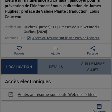
Mettre fin à l'itinérance au Canada : plaidoyer pour la
prévention de l'itinérance / sous la direction de James
:
Hughes ; préface de Valérie Plante ; traduction, Louis
Courteau
plaidoyer
Publication :
Québec (Québec) : UQ, Presses de l'Université du 
pour
Québec, [2026]
Adresse URL :
Accès au résumé sur le site Web de l'éditeur
la
favorite_border
playlist_add
share
prévention
Favoris
Ajouter
Partager
de
Contenu de la notice
SUR LE MÊME
LOCALISATION
DÉTAILS
SUJET
l'itinérance
Accès électroniques
/
sous
open_in_new
Accès au résumé sur le site Web de l'éditeur
la
date_range
Réserver