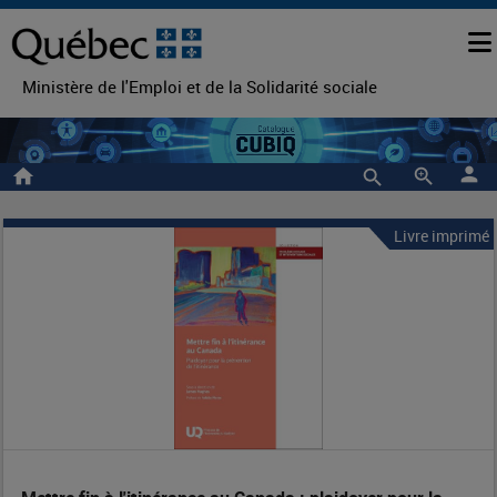
Ministère de l'Emploi et de la Solidarité sociale
person
home
zoom_in
Livre imprimé
Mettre
Entête
de
fin
la
à
notice
l'itinérance
au
Canada