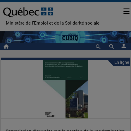
Ministère de l'Emploi et de la Solidarité sociale
person
home
zoom_in
En ligne
Commission
Entête
de
d'enquête
la
sur
notice
la
gestion
de