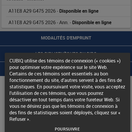
A11E8 A29 G475 2026
-
Disponible en ligne
A11E8 A29 G475 2026
-
Ann.
-
Disponible en ligne
MODALITÉS D'EMPRUNT
LES BIBLIOTHÈQUES DU RIBG
CUBIQ utilise des témoins de connexion (« cookies »)
pour optimiser votre expérience sur le site Web.
À PROPOS DU RIBG
Certains de ces témoins sont essentiels au bon
fonctionnement du site, d’autres servent à des fins de
Nous joindre
statistiques. En poursuivant votre visite, vous acceptez
Accessibilité
l’utilisation de ces témoins, que vous pourrez
désactiver en tout temps dans votre fureteur Web. Si
vous ne désirez pas que les témoins de connexion à
© Gouvernement du Québec, 20
25
des fins de statistiques soient déployés, cliquez sur «
Refuser ».
POURSUIVRE