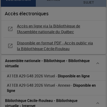
automobile
SUJET
du
Accès électroniques
Québec
Accès en ligne via la Bibliothèque de
open_in_new
l'Assemblée nationale du Québec
:
rapport
Disponible en format PDF - Accès public via
open_in_new
la Bibliothèque Cécile-Rouleau
et
Assemblée nationale - Bibliothèque
-
Bibliothèque
recommandations
virtuelle
/
A11E8 A29 G48 2026 Virtuel
-
Disponible en ligne
Denis
A11E8 A29 G48 2026 Virtuel
-
Annexe
-
Disponible en
ligne
Gallant
Bibliothèque Cécile-Rouleau
-
Bibliothèque
virtuelle
-
Internet