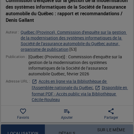
Commission d'enquête sur la gestion de la modernisation
des systèmes informatiques de la Société de l'assurance
la
automobile du Québec : rapport et recommandations /
Denis Gallant
modernisation
Auteur :
Québec (Province). Commission d'enquête sur la gestion 
des
de la modernisation des systèmes informatiques de la 
Société de l'assurance automobile du Québec auteur, 
systèmes
organisme de publication
 [
53
]
Publication :
[Québec (Province)] : Commission d'enquête sur la 
informatiques
gestion de la modernisation des systèmes 
informatiques de la Société de l'assurance 
de
automobile Québec, février 2026
Adresse URL :
Accès en ligne via la Bibliothèque de 
la
l'Assemblée nationale du Québec
, 
Disponible en 
format PDF - Accès public via la Bibliothèque 
Société
Cécile-Rouleau
de
favorite_border
playlist_add
share
Favoris
Ajouter
Partager
l'assurance
Contenu de la notice
SUR LE MÊME
LOCALISATION
DÉTAILS