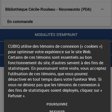
au
Bibliothèque Cécile-Rouleau
-
Nouveautés (PDA)
Québec
En commande
/
sous
MODALITÉS D'EMPRUNT
la
CUBIQ utilise des témoins de connexion (« cookies »)
LES BIBLIOTHÈQUES DU RIBG
pour optimiser votre expérience sur le site Web.
direction
Certains de ces témoins sont essentiels au bon
À PROPOS DU RIBG
fonctionnement du site, d’autres servent à des fins de
de
statistiques. En poursuivant votre visite, vous acceptez
Nous joindre
l’utilisation de ces témoins, que vous pourrez
Mélanie
désactiver en tout temps dans votre fureteur Web. Si
Accessibilité
vous ne désirez pas que les témoins de connexion à
Dufour-
des fins de statistiques soient déployés, cliquez sur «
Refuser ».
© Gouvernement du Québec, 20
25
Poirier
POURSUIVRE
et
REFUSER