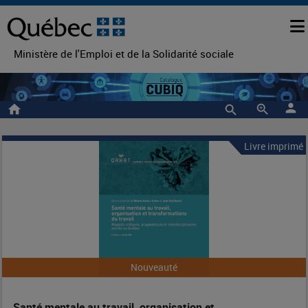
Ministère de l'Emploi et de la Solidarité sociale
person
home
zoom_in
Livre imprimé
Santé
Entête
de
mentale
la
au
notice
travail,
organisation
Nouveauté
et
Santé mentale au travail, organisation et