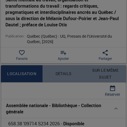
transformations du travail : regards critiques,
transformations
pragmatiques et interdisciplinaires ancrés au Québec /
sous la direction de Mélanie Dufour-Poirier et Jean-Paul
du
Dautel ; préface de Louise Otis
travail
Publication :
Québec (Québec) : UQ, Presses de l'Université du 
Québec, [2026]
:
favorite_border
playlist_add
share
regards
Favoris
Ajouter
Partager
critiques,
Contenu de la notice
SUR LE MÊME
LOCALISATION
DÉTAILS
SUJET
pragmatiques
date_range
et
Réserver
interdisciplinaires
Assemblée nationale - Bibliothèque
-
Collection
générale
ancrés
658.38 '09714 S234 2026
-
Disponible