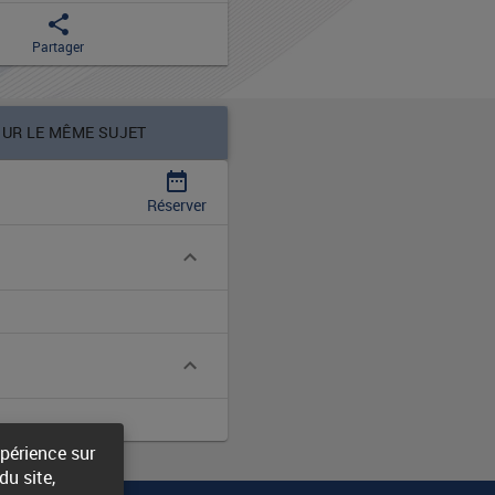
share
Partager
SUR LE MÊME SUJET
date_range
Réserver
xpérience sur
u site,