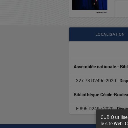
t-
il
changé
Contenu de la notice
le
LOCALISATION
monde?
:
Assemblée nationale - Bib
le
327.73 D249c 2020
 - 
Disp
recul
Bibliothèque Cécile-Roule
des
relations
E 895 D249c 2020
 - 
Dispo
CUBIQ utilise
internationale
le site Web. 