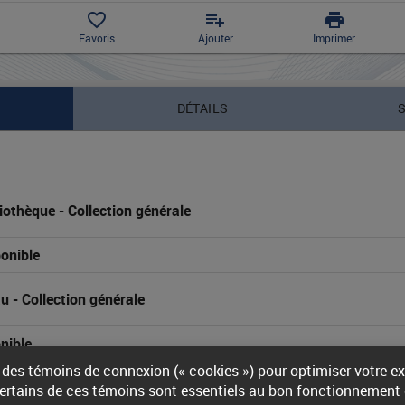
favorite_border
playlist_add
print
Favoris
Ajouter
Imprimer
DÉTAILS
liothèque
 - 
Collection générale
onible
au
 - 
Collection générale
nible
 des témoins de connexion (« cookies ») pour optimiser votre e
s
Certains de ces témoins sont essentiels au bon fonctionnement d