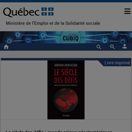
Ministère de l'Emploi et de la Solidarité sociale
person
home
zoom_in
Livre imprimé
Le
Entête
de
siècle
la
des
notice
défis
:
grands