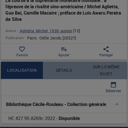
La course à la suprématie monétaire mondiale : à
l'épreuve de la rivalité sino-américaine / Michel Aglietta,
mondiale
Guo Bai, Camille Macaire ; préface de Luis Awaru Pereira
da Silva
:
Auteur :
Aglietta, Michel, 1938- auteur
 [
12
]
à
Publication :
Paris : Odile Jacob, [2022?]
l'épreuve
favorite_border
playlist_add
share
Favoris
Ajouter
Partager
de
Contenu de la notice
SUR LE MÊME
la
LOCALISATION
DÉTAILS
SUJET
rivalité
date_range
Réserver
sino-
Bibliothèque Cécile-Rouleau
-
Collection générale
américaine
/
HC 427.95 A269c 2022
-
Disponible