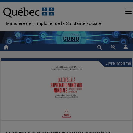
Ministère de l'Emploi et de la Solidarité sociale
person
home
zoom_in
Livre imprimé
La
Entête
de
course
la
à
notice
la
suprématie
monétaire