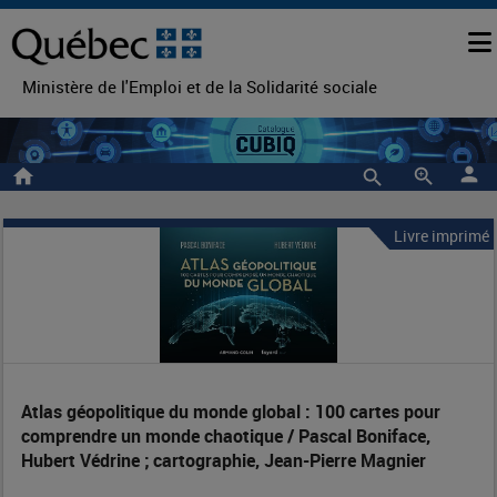
Ministère de l'Emploi et de la Solidarité sociale
person
home
zoom_in
Livre imprimé
Atlas
Entête
de
géopolitique
la
du
notice
monde
Atlas géopolitique du monde global : 100 cartes pour
global
comprendre un monde chaotique / Pascal Boniface,
Hubert Védrine ; cartographie, Jean-Pierre Magnier
: