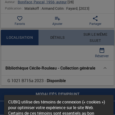
Auteur :
Boniface, Pascal, 1956- auteur
 [
28
]
100
Publication :
Malakoff : Armand Colin : Fayard, [2023]
cartes
favorite_border
playlist_add
share
Favoris
Ajouter
Partager
pour
Contenu de la notice
SUR LE MÊME
LOCALISATION
DÉTAILS
comprendre
SUJET
date_range
un
Réserver
monde
Bibliothèque Cécile-Rouleau
-
Collection générale
chaotique
G 1021 B715a 2023
-
Disponible
/
MODALITÉS D'EMPRUNT
Pascal
CUBIQ utilise des témoins de connexion (« cookies »)
Boniface,
pour optimiser votre expérience sur le site Web.
LES BIBLIOTHÈQUES DU RIBG
Certains de ces témoins sont essentiels au bon