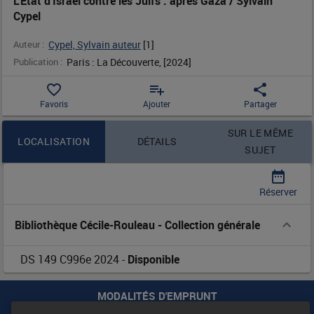
L'État d'Israël contre les Juifs : après Gaza / Sylvain
Cypel
après
Auteur :
Cypel, Sylvain auteur
 [
1
]
Gaza
Publication :
Paris : La Découverte, [2024]
/
favorite_border
playlist_add
share
Favoris
Ajouter
Partager
Sylvain
Contenu de la notice
SUR LE MÊME
Cypel
LOCALISATION
DÉTAILS
SUJET
date_range
Réserver
Bibliothèque Cécile-Rouleau
-
Collection générale
DS 149 C996e 2024
-
Disponible
MODALITÉS D'EMPRUNT