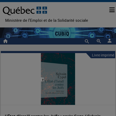
Ministère de l'Emploi et de la Solidarité sociale
person
home
zoom_in
Livre imprimé
L'État
Entête
de
d'Israël
la
contre
notice
les
Juifs
: