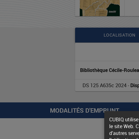
la
Palestine
:
Contenu de la notice
LOCALISATION
de
Balfour
à
Bibliothèque Cécile-Roule
Gaza,
DS 125 A635c 2024
 - 
Dis
une
guerre
MODALITÉS D'EMPRUNT
de
CUBIQ utilise
le site Web. 
cent
d’autres serv