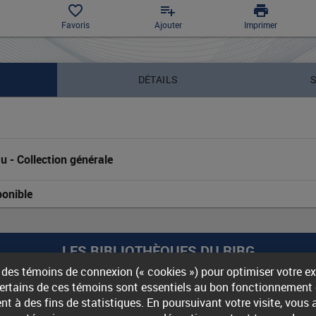
favorite_border
playlist_add
print
Favoris
Ajouter
Imprimer
DÉTAILS
au
 - 
Collection générale
ponible
LES BIBLIOTHÈQUES DU RIBG
 des témoins de connexion (« cookies ») pour optimiser votre e
Nous joindre
Accessibilité
Certains de ces témoins sont essentiels au bon fonctionnement d
ent à des fins de statistiques. En poursuivant votre visite, vous