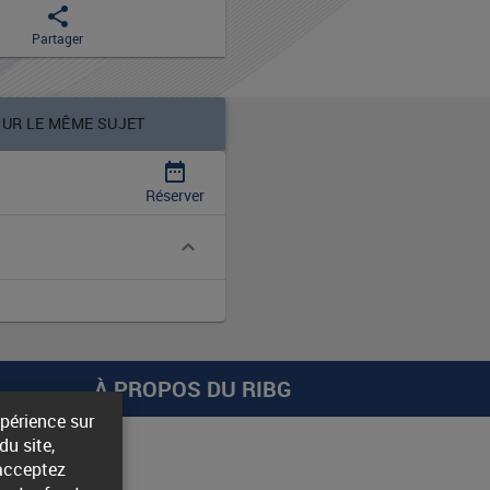
share
Partager
SUR LE MÊME SUJET
date_range
Réserver
À PROPOS DU RIBG
xpérience sur
u site,
 acceptez